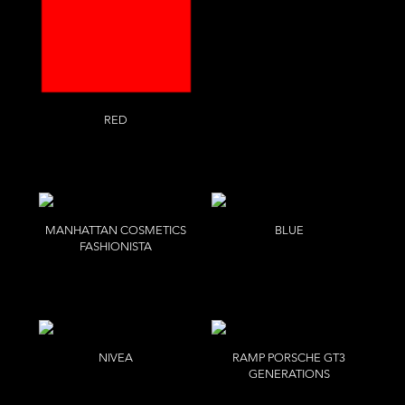
RED
R
MANHATTAN COSMETICS
BLUE
FASHIONISTA
B
Esther Haase
NIVEA
RAMP PORSCHE GT3
GENERATIONS
Astrid Grosser
Benjamin Pichelmann