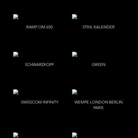
RAMP OM 650
STIHL KALENDER
Benjamin Pichelmann
Tina Luther
SCHWARZKOPF
GREEN
Tina Luther
G
SWISSCOM INFINITY
WEMPE LONDON BERLIN
PARIS
Per Kasch
Bettina Lewin