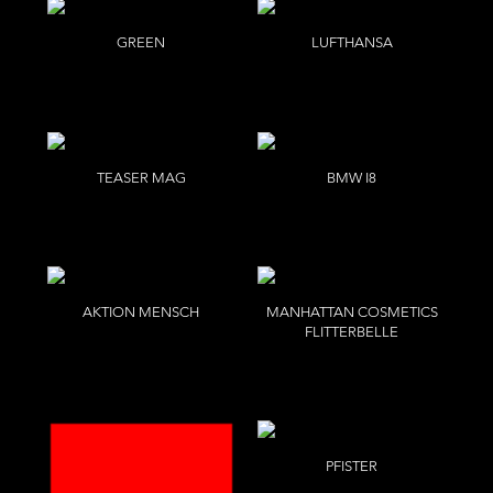
GREEN
LUFTHANSA
G
Gregor Collienne
TEASER MAG
BMW I8
C&R Pülmanns
Benjamin Pichelmann
AKTION MENSCH
MANHATTAN COSMETICS
FLITTERBELLE
Per Kasch
Esther Haase
PFISTER
Per Kasch