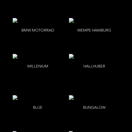
BMW MOTORRAD
WEMPE HAMBURG
Daniel Cramer
Bettina Lewin
MILLENIUM
HALLHUBER
Per Kasch
ANNEMARIKE VON
DRIMMELLEN
BLUE
BUNGALOW
B
Per Kasch