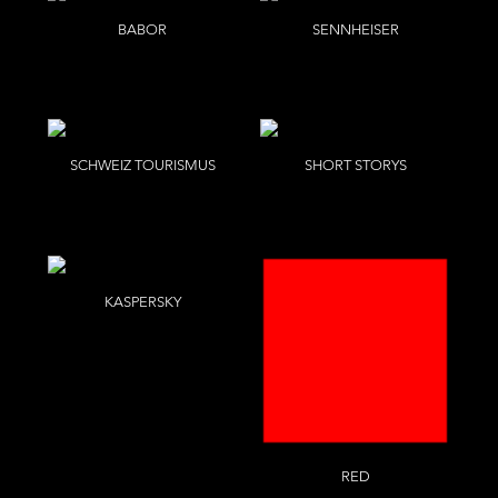
BABOR
SENNHEISER
Nadia Del Do
Per Kasch
SCHWEIZ TOURISMUS
SHORT STORYS
Per Kasch
Nadia Del Do
KASPERSKY
Per Kasch
RED
R