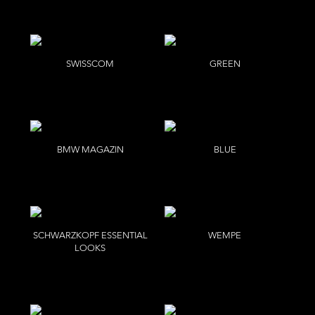
SWISSCOM
GREEN
Per Kasch
G
BMW MAGAZIN
BLUE
Daniel Cramer
B
SCHWARZKOPF ESSENTIAL
WEMPE
LOOKS
Tina Luther
Simon Emmett