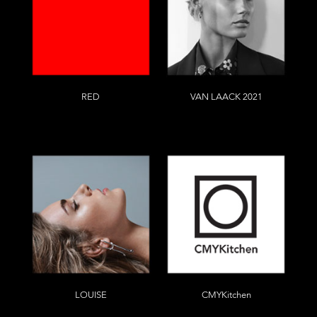
RED
VAN LAACK 2021
R
Bernd Westphal
LOUISE
CMYKitchen
Tina Luther
postproduction